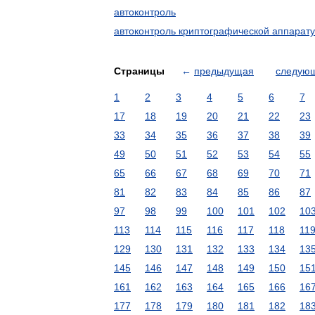
автоконтроль
автоконтроль криптографической аппарат
Страницы
←
предыдущая
следую
1
2
3
4
5
6
7
17
18
19
20
21
22
23
33
34
35
36
37
38
39
49
50
51
52
53
54
55
65
66
67
68
69
70
71
81
82
83
84
85
86
87
97
98
99
100
101
102
10
113
114
115
116
117
118
11
129
130
131
132
133
134
13
145
146
147
148
149
150
15
161
162
163
164
165
166
16
177
178
179
180
181
182
18