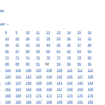
уры
щая
→
8
9
10
11
12
13
14
15
16
24
25
26
27
28
29
30
31
32
40
41
42
43
44
45
46
47
48
56
57
58
59
60
61
62
63
64
72
73
74
75
76
77
78
79
80
88
89
90
91
92
93
94
95
96
3
104
105
106
107
108
109
110
111
112
9
120
121
122
123
124
125
126
127
128
5
136
137
138
139
140
141
142
143
144
1
152
153
154
155
156
157
158
159
160
7
168
169
170
171
172
173
174
175
176
3
184
185
186
187
188
189
190
191
192