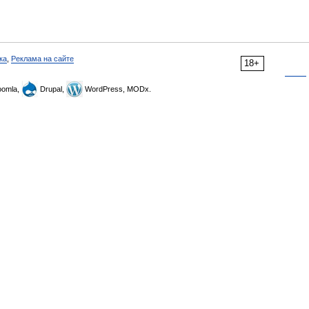
ка
,
Реклама на сайте
18+
omla,
Drupal,
WordPress, MODx.