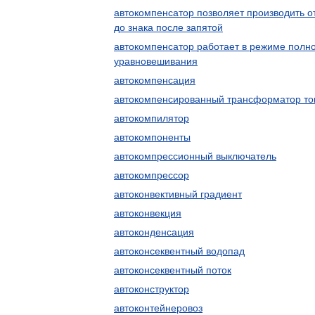
автокомпенсатор позволяет производить о
до знака после запятой
автокомпенсатор работает в режиме полн
уравновешивания
автокомпенсация
автокомпенсированный трансформатор то
автокомпилятор
автокомпоненты
автокомпрессионный выключатель
автокомпрессор
автоконвективный градиент
автоконвекция
автоконденсация
автоконсеквентный водопад
автоконсеквентный поток
автоконструктор
автоконтейнеровоз