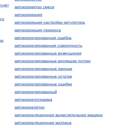
тсчёт
автокорректор смеси
автокоррекция
ого
автокоррекция настройки регулятора
автокоррекция перекоса
автокоррелированная ошибка
ка
автокоррелированная совокупность
автокоррелированные возмущения
автокоррелированные входящие потоки
автокоррелированные данные
автокоррелированные остатки
автокоррелированные ошибки
автокоррелированный
автокоррелограмма
автокоррелятор
автокорреляционная вычислительная машина
автокорреляционная матрица