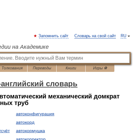
Запомнить сайт
Словарь на свой сайт
RU
едии на Академике
Толкования
Переводы
Книги
Игры ⚽
-английский словарь
автоматический механический домкрат
ьных труб
автоконфигурация
автокорд
тсчёт
автокормушка
автокорректор