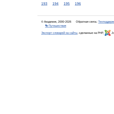
193
194
195
196
© Академик, 2000-2026
Обратная связь:
Техподдерж
👣 Путешествия
Экспорт словарей на сайты
, сделанные на PHP,
Jo