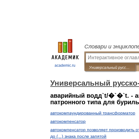
Словари и энциклоп
academic.ru
Универсальный русско-английский словарь
Универсальный русско
аварийный водд`t/�`�`t. - 
патронного типа для бурил
автокомпаундированный трансформатор
автокомпенсатор
автокомпенсатор позволяет производить о
до (...) знака после запятой